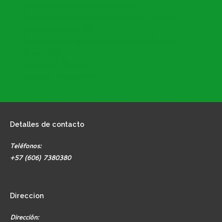
Descuentos y Bon. Nomina Docentes
Plan de Acción Secretaría de Educación de Armenia
Calendario Escolar 2026
Plan Estratégico Municipal de Educación 2020-2031
PACSE 2026
Directorio IE Privadas
Formatos SEM Armenia
Detalles
de contacto
Teléfonos:
+57 (606) 7380380
Direccion
Dirección: