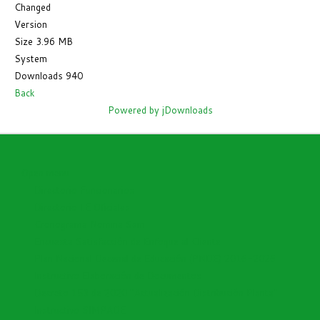
Changed
Version
Size
3.96 MB
System
Downloads
940
Back
Powered by jDownloads
Open menu
Directorio Funcionarios
Directorio I.E Oficiales
Cronograma Nomina Sem
Encuesta Satisfacción de Enfoque al Cliente
Plan Nacional Decenal de Educación (PNDE) 2016-2026
Instructivo Elaboración de Documentos
Decreto 153 de 2020 "Actualización Distribución Planta"
Instructivo SIMPADE