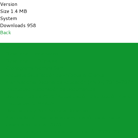
Version
Size
1.4 MB
System
Downloads
958
Back
Open menu
Directorio Funcionarios
Directorio I.E Oficiales
Cronograma Nomina Sem
Encuesta Satisfacción de Enfoque al Cliente
Plan Nacional Decenal de Educación (PNDE) 2016-2026
Instructivo Elaboración de Documentos
Decreto 153 de 2020 "Actualización Distribución Planta"
Instructivo SIMPADE
Descuentos y Bon. Nomina Docentes
Plan de Acción Secretaría de Educación de Armenia
Calendario Escolar 2026
Plan Estratégico Municipal de Educación 2020-2031