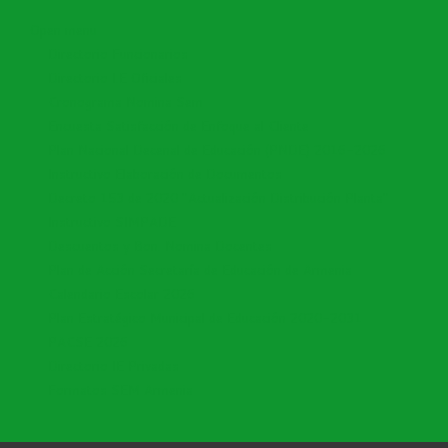
Open menu
Directorio Funcionarios
Directorio I.E Oficiales
Cronograma Nomina Sem
Encuesta Satisfacción de Enfoque al Cliente
Plan Nacional Decenal de Educación (PNDE) 2016-2026
Instructivo Elaboración de Documentos
Decreto 153 de 2020 "Actualización Distribución Planta"
Instructivo SIMPADE
Descuentos y Bon. Nomina Docentes
Plan de Acción Secretaría de Educación de Armenia
Calendario Escolar 2026
Plan Estratégico Municipal de Educación 2020-2031
PACSE 2026
Directorio IE Privadas
Formatos SEM Armenia