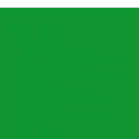
Open menu
Directorio Funcionarios
Directorio I.E Oficiales
Cronograma Nomina Sem
Encuesta Satisfacción de Enfoque al Cliente
Plan Nacional Decenal de Educación (PNDE) 2016-2026
Instructivo Elaboración de Documentos
Decreto 153 de 2020 "Actualización Distribución Planta"
Instructivo SIMPADE
Descuentos y Bon. Nomina Docentes
Plan de Acción Secretaría de Educación de Armenia
Calendario Escolar 2026
Plan Estratégico Municipal de Educación 2020-2031
PACSE 2026
Directorio IE Privadas
Formatos SEM Armenia