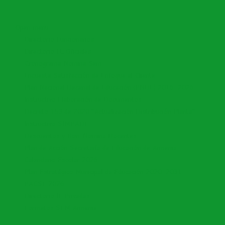
Open menu
Directorio Funcionarios
Directorio I.E Oficiales
Cronograma Nomina Sem
Encuesta Satisfacción de Enfoque al Cliente
Plan Nacional Decenal de Educación (PNDE) 2016-2026
Instructivo Elaboración de Documentos
Decreto 153 de 2020 "Actualización Distribución Planta"
Instructivo SIMPADE
Descuentos y Bon. Nomina Docentes
Plan de Acción Secretaría de Educación de Armenia
Calendario Escolar 2026
Plan Estratégico Municipal de Educación 2020-2031
PACSE 2026
Directorio IE Privadas
Formatos SEM Armenia