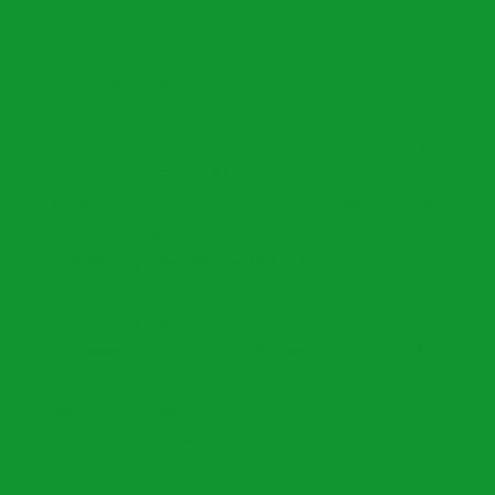
Directorio Funcionarios
Directorio I.E Oficiales
Cronograma Nomina Sem
Encuesta Satisfacción de Enfoque al Cliente
Plan Nacional Decenal de Educación (PNDE) 2016-2026
Instructivo Elaboración de Documentos
Decreto 153 de 2020 "Actualización Distribución Planta"
Instructivo SIMPADE
Descuentos y Bon. Nomina Docentes
Plan de Acción Secretaría de Educación de Armenia
Calendario Escolar 2026
Plan Estratégico Municipal de Educación 2020-2031
PACSE 2026
Directorio IE Privadas
Formatos SEM Armenia