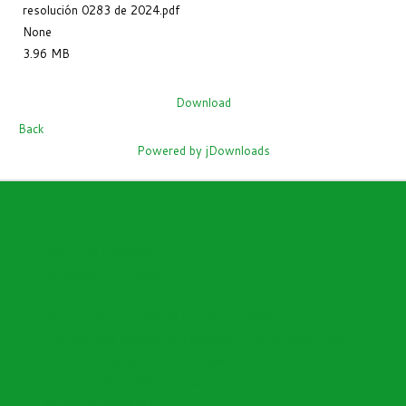
resolución 0283 de 2024.pdf
None
3.96 MB
Download
Back
Powered by jDownloads
Open menu
Directorio Funcionarios
Directorio I.E Oficiales
Cronograma Nomina Sem
Encuesta Satisfacción de Enfoque al Cliente
Plan Nacional Decenal de Educación (PNDE) 2016-2026
Instructivo Elaboración de Documentos
Decreto 153 de 2020 "Actualización Distribución Planta"
Instructivo SIMPADE