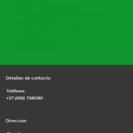
Descuentos y Bon. Nomina Docentes
Plan de Acción Secretaría de Educación de Armenia
Calendario Escolar 2026
Plan Estratégico Municipal de Educación 2020-2031
PACSE 2026
Directorio IE Privadas
Formatos SEM Armenia
Detalles
de contacto
Teléfonos:
+57 (606) 7380380
Direccion