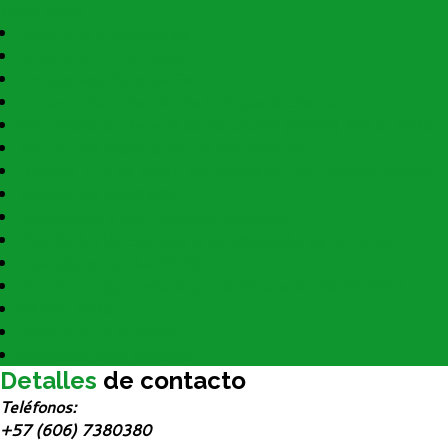
Open menu
Directorio Funcionarios
Directorio I.E Oficiales
Cronograma Nomina Sem
Encuesta Satisfacción de Enfoque al Cliente
Plan Nacional Decenal de Educación (PNDE) 2016-2026
Instructivo Elaboración de Documentos
Decreto 153 de 2020 "Actualización Distribución Planta"
Instructivo SIMPADE
Descuentos y Bon. Nomina Docentes
Plan de Acción Secretaría de Educación de Armenia
Calendario Escolar 2026
Plan Estratégico Municipal de Educación 2020-2031
PACSE 2026
Directorio IE Privadas
Formatos SEM Armenia
Detalles
de contacto
Teléfonos:
+57 (606) 7380380