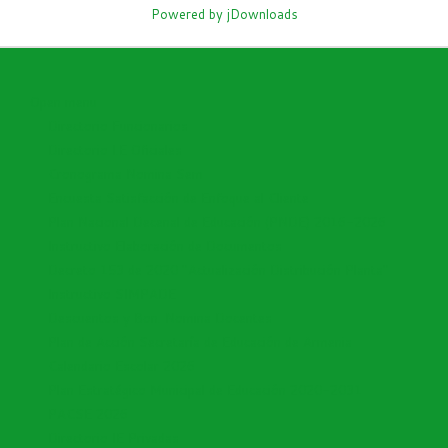
Powered by jDownloads
Open menu
Directorio Funcionarios
Directorio I.E Oficiales
Cronograma Nomina Sem
Encuesta Satisfacción de Enfoque al Cliente
Plan Nacional Decenal de Educación (PNDE) 2016-2026
Instructivo Elaboración de Documentos
Decreto 153 de 2020 "Actualización Distribución Planta"
Instructivo SIMPADE
Descuentos y Bon. Nomina Docentes
Plan de Acción Secretaría de Educación de Armenia
Calendario Escolar 2026
Plan Estratégico Municipal de Educación 2020-2031
PACSE 2026
Directorio IE Privadas