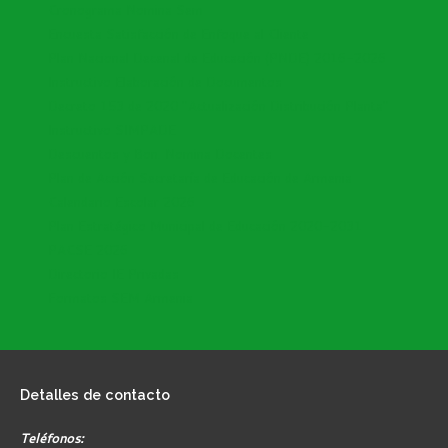
Cronograma Nomina Sem
Encuesta Satisfacción de Enfoque al Cliente
Plan Nacional Decenal de Educación (PNDE) 2016-2026
Instructivo Elaboración de Documentos
Decreto 153 de 2020 "Actualización Distribución Planta"
Instructivo SIMPADE
Descuentos y Bon. Nomina Docentes
Plan de Acción Secretaría de Educación de Armenia
Calendario Escolar 2026
Plan Estratégico Municipal de Educación 2020-2031
PACSE 2026
Directorio IE Privadas
Formatos SEM Armenia
Detalles
de contacto
Teléfonos: