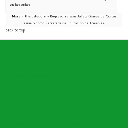
en las aulas
More in this category:
« Regreso a clases
Julieta Gómez de Cortés
asumió como Secretaria de Educación de Armenia »
back to top
Open menu
Directorio Funcionarios
Directorio I.E Oficiales
Cronograma Nomina Sem
Encuesta Satisfacción de Enfoque al Cliente
Plan Nacional Decenal de Educación (PNDE) 2016-2026
Instructivo Elaboración de Documentos
Decreto 153 de 2020 "Actualización Distribución Planta"
Instructivo SIMPADE
Descuentos y Bon. Nomina Docentes
Plan de Acción Secretaría de Educación de Armenia