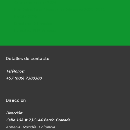
Calendario Escolar 2026
Plan Estratégico Municipal de Educación 2020-2031
PACSE 2026
Directorio IE Privadas
Formatos SEM Armenia
Detalles
de contacto
Teléfonos:
+57 (606) 7380380
Direccion
Dirección:
Calle 10A # 23C-44 Barrio Granada
Armenia-Quindío-Colombia