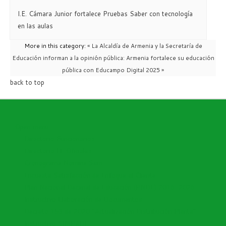
I.E. Cámara Junior fortalece Pruebas Saber con tecnología
en las aulas
More in this category:
« La Alcaldía de Armenia y la Secretaría de
Educación informan a la opinión pública:
Armenia fortalece su educación
pública con Educampo Digital 2025 »
back to top
Open menu
Directorio Funcionarios
Directorio I.E Oficiales
Cronograma Nomina Sem
Encuesta Satisfacción de Enfoque al Cliente
Plan Nacional Decenal de Educación (PNDE) 2016-2026
Instructivo Elaboración de Documentos
Decreto 153 de 2020 "Actualización Distribución Planta"
Instructivo SIMPADE