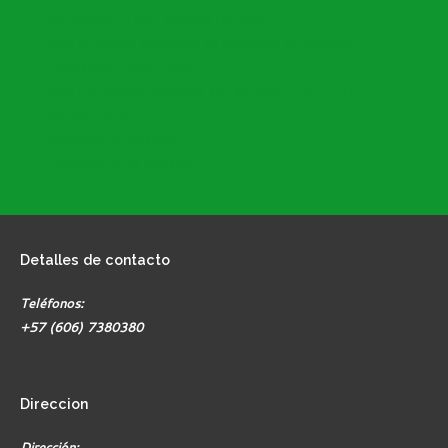
Descuentos y Bon. Nomina Docentes
Plan de Acción Secretaría de Educación de Armenia
Calendario Escolar 2026
Plan Estratégico Municipal de Educación 2020-2031
PACSE 2026
Directorio IE Privadas
Formatos SEM Armenia
Detalles
de contacto
Teléfonos:
+57 (606) 7380380
Direccion
Dirección: