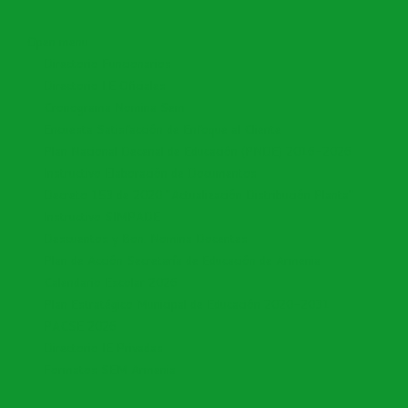
Open menu
Directorio Funcionarios
Directorio I.E Oficiales
Cronograma Nomina Sem
Encuesta Satisfacción de Enfoque al Cliente
Plan Nacional Decenal de Educación (PNDE) 2016-2026
Instructivo Elaboración de Documentos
Decreto 153 de 2020 "Actualización Distribución Planta"
Instructivo SIMPADE
Descuentos y Bon. Nomina Docentes
Plan de Acción Secretaría de Educación de Armenia
Calendario Escolar 2026
Plan Estratégico Municipal de Educación 2020-2031
PACSE 2026
Directorio IE Privadas
Formatos SEM Armenia