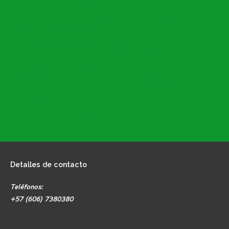
Instructivo Elaboración de Documentos
Decreto 153 de 2020 "Actualización Distribución Planta"
Instructivo SIMPADE
Descuentos y Bon. Nomina Docentes
Plan de Acción Secretaría de Educación de Armenia
Calendario Escolar 2026
Plan Estratégico Municipal de Educación 2020-2031
PACSE 2026
Directorio IE Privadas
Formatos SEM Armenia
Detalles
de contacto
Teléfonos:
+57 (606) 7380380