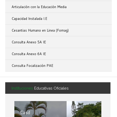
Articulación con la Educación Media
Capacidad Instalada I.E
Cesantias Humano en Linea (Fomag)
Consulta Anexo 5A IE
Consulta Anexo 6A IE
Consulta Focalización PAE
Instituciones
Educativas Oficiales
Casd
C