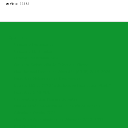
Visto: 22584
Open menu
Directorio Funcionarios
Directorio I.E Oficiales
Cronograma Nomina Sem
Encuesta Satisfacción de Enfoque al Cliente
Plan Nacional Decenal de Educación (PNDE) 2016-2026
Instructivo Elaboración de Documentos
Decreto 153 de 2020 "Actualización Distribución Planta"
Instructivo SIMPADE
Descuentos y Bon. Nomina Docentes
Plan de Acción Secretaría de Educación de Armenia
Calendario Escolar 2026
Plan Estratégico Municipal de Educación 2020-2031
PACSE 2026