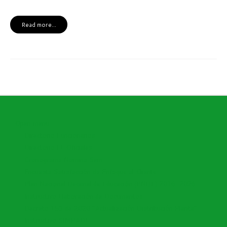
Read more...
Open menu
Directorio Funcionarios
Directorio I.E Oficiales
Cronograma Nomina Sem
Encuesta Satisfacción de Enfoque al Cliente
Plan Nacional Decenal de Educación (PNDE) 2016-2026
Instructivo Elaboración de Documentos
Decreto 153 de 2020 "Actualización Distribución Planta"
Instructivo SIMPADE