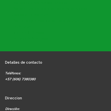
Descuentos y Bon. Nomina Docentes
Plan de Acción Secretaría de Educación de Armenia
Calendario Escolar 2026
Plan Estratégico Municipal de Educación 2020-2031
PACSE 2026
Directorio IE Privadas
Formatos SEM Armenia
Detalles
de contacto
Teléfonos:
+57 (606) 7380380
Direccion
Dirección: