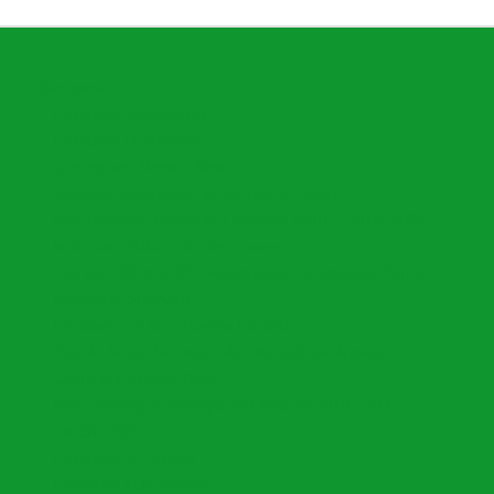
Open menu
Directorio Funcionarios
Directorio I.E Oficiales
Cronograma Nomina Sem
Encuesta Satisfacción de Enfoque al Cliente
Plan Nacional Decenal de Educación (PNDE) 2016-2026
Instructivo Elaboración de Documentos
Decreto 153 de 2020 "Actualización Distribución Planta"
Instructivo SIMPADE
Descuentos y Bon. Nomina Docentes
Plan de Acción Secretaría de Educación de Armenia
Calendario Escolar 2026
Plan Estratégico Municipal de Educación 2020-2031
PACSE 2026
Directorio IE Privadas
Formatos SEM Armenia